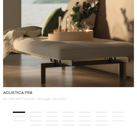
ACUSTICA F58
by MinelliFossati design studio