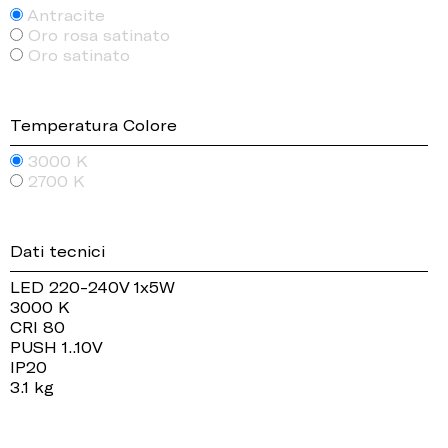
Antracite
Oro rosa satinato
Oro satinato
Temperatura Colore
3000 K
2700 K
Dati tecnici
LED 220-240V 1x5W
3000 K
CRI 80
PUSH 1..10V
IP20
3.1 kg